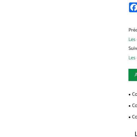
Pré
Les 
Suiv
Les 
A
Co
quot
Co
dura
Co
amél