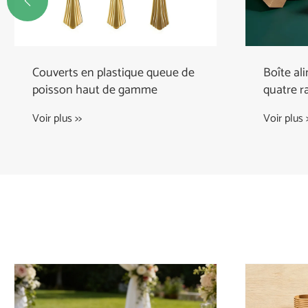

Couverts en plastique queue de
Boîte al
poisson haut de gamme
quatre r
le riz frit
Voir plus >>
Voir plus 