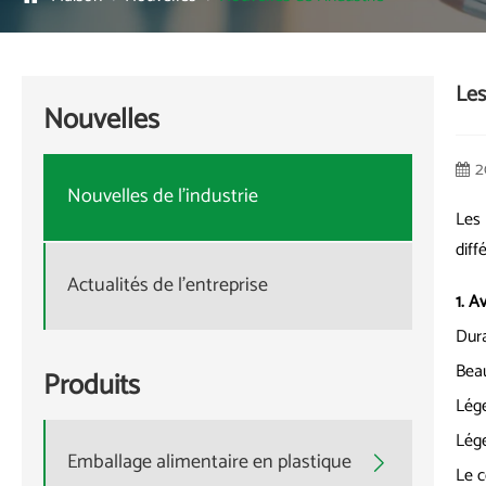
Les
Nouvelles
2
Nouvelles de l'industrie
Les 
diff
Actualités de l'entreprise
1. A
Dura
Beau
Produits
Lége
Lége
Emballage alimentaire en plastique

Le c