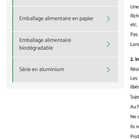
Une 
Rich
Emballage alimentaire en papier

etc.
Pas 
Emballage alimentaire
Lors

biodégradable
2. I
Série en aluminium
Rési

Les 
libé
Suje
Au f
Ne c
Ils 
Pro