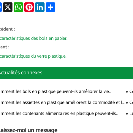
Facebook
X
WhatsApp
Pinterest
LinkedIn
Share
cédent :
caractéristiques des bols en papier.
ant :
caractéristiques du verre plastique.
ctualités connexes
mment les bols en plastique peuvent-ils améliorer la vie
C
idienne ?
mod
mment les assiettes en plastique améliorent la commodité et la
C
bilité dans les repas modernes
exp
mment les contenants alimentaires en plastique peuvent-ils
L
iorer votre expérience en cuisine ?
Laissez-moi un message