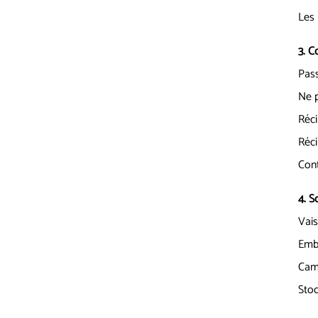
Les 
3. C
Pass
Ne p
Réci
Réci
Cont
4. S
Vais
Emba
Camp
Stoc