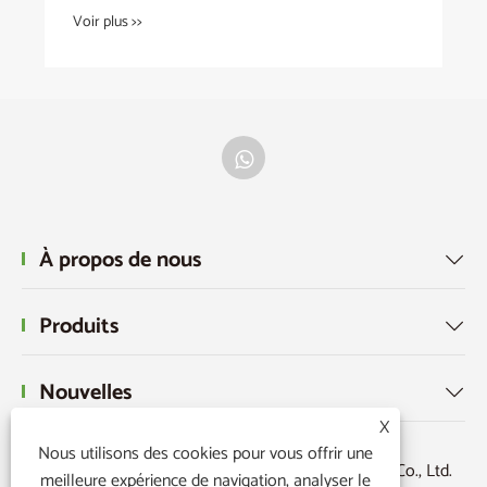
À propos de nous

Produits

Nouvelles

X
Nous utilisons des cookies pour vous offrir une
Copyright © 2026 Ningbo Powerr Plastic Products Co., Ltd.
meilleure expérience de navigation, analyser le