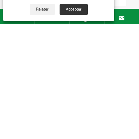
Rejeter
Accepter




À propos de nous

Produits

Nouvelles

Copyright © 2026 Ningbo Powerr Plastic Products Co., Ltd.
Tous droits réservés.