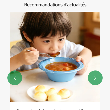
Recommandations d'actualités
Co
la
Voi

