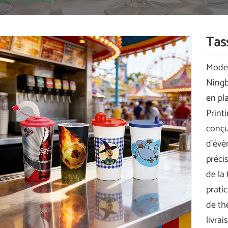
Tas
Model
Ningb
en pl
Print
conçu
d'évé
préci
de la
pratic
de th
livra