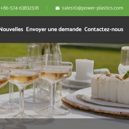
+86-574-63832518
sales10@power-plastics.com

Nouvelles
Envoyer une demande
Contactez-nous