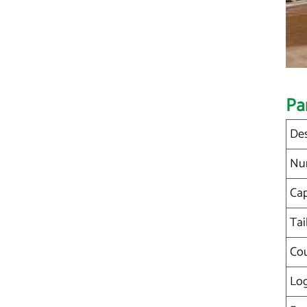
Pa
Des
Num
Cap
Tai
Cou
Lo