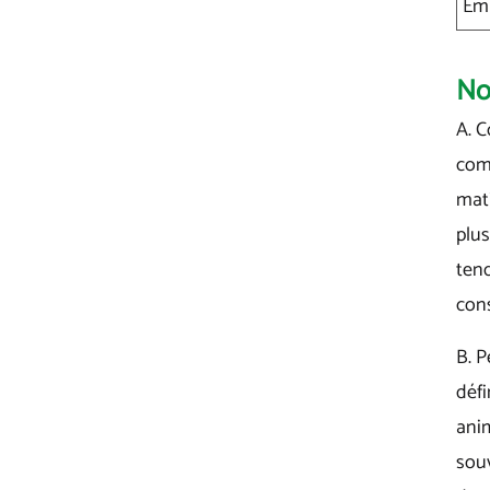
Em
No
A. C
comp
mati
plus
ten
con
B. P
défi
anim
souv