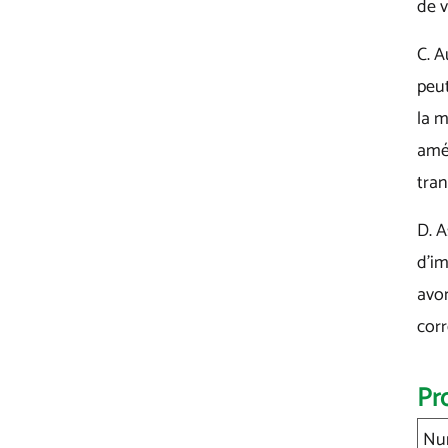
de 
C. A
peut
la m
amél
tra
D. 
d'i
avon
cor
Pr
Num