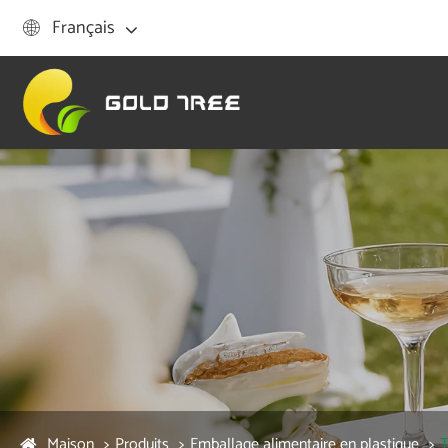
Français

Maison
Produits
Emballage alimentaire en plastique
T