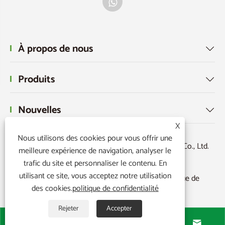
À propos de nous

Produits

Nouvelles

X
Nous utilisons des cookies pour vous offrir une
Copyright © 2026 Ningbo Powerr Plastic Products Co., Ltd.
meilleure expérience de navigation, analyser le
Tous droits réservés.
trafic du site et personnaliser le contenu. En
utilisant ce site, vous acceptez notre utilisation
Links
|
Sitemap
|
RSS
|
XML
|
politique de
des cookies.
politique de confidentialité
confidentialité
|
Rejeter
Accepter



