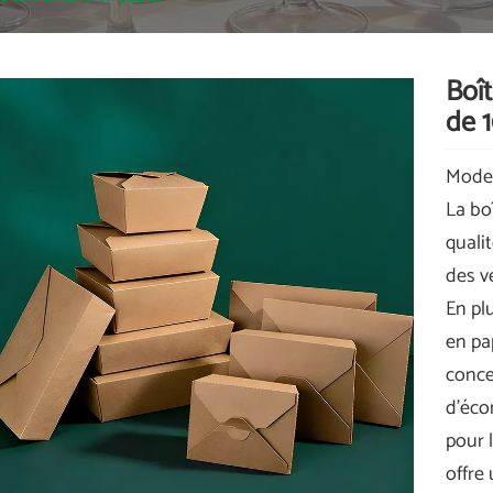
Boît
de 1
Mode
La bo
qualit
des v
En pl
en pa
conce
d'éco
pour 
offre