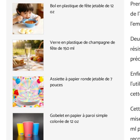
Pre
Bol en plastique de fête jetable de 12
oz
de l
l'em
Deu
Verre en plastique de champagne de
rés
fête de 150 ml
préc
Enfi
Assiette à papier ronde jetable de 7
l'ut
pouces
cett
Cett
Gobelet en papier à paroi simple
mise
colorée de 12 oz
ml p
rec