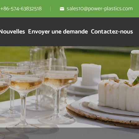
+86-574-63832518
sales10@power-plastics.com

Nouvelles
Envoyer une demande
Contactez-nous