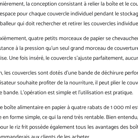
mièrement, la conception consistant à relier la boîte et le
'espace pour chaque couvercle individuel pendant le stockag
balleur qui doit rechercher et retirer les couvercles individue
xièmement, quatre petits morceaux de papier se chevauchent
istance à la pression qu'un seul grand morceau de couvertur
ise. Une fois inséré, le couvercle s'ajuste parfaitement, aucu
n, les couvercles sont dotés d'une bande de déchirure perfo
ilisateur souhaite profiter de la nourriture, il peut plier le c
e bande. L'opération est simple et l'utilisation est pratique.
e boîte alimentaire en papier à quatre rabats de 1 000 ml 
 en forme simple, ce qui la rend très rentable. Bien entendu,
our le riz frit possède également tous les avantages des boî
ommanderais aux clients de les acheter.