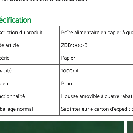
écification
cription du produit
Boîte alimentaire en papier à qua
e article
ZDB1000-B
ériel
Papier
acité
1000ml
uleur
Brun
ctionnalité
Housse amovible à quatre rabats,
ballage normal
Sac intérieur + carton d'expédit