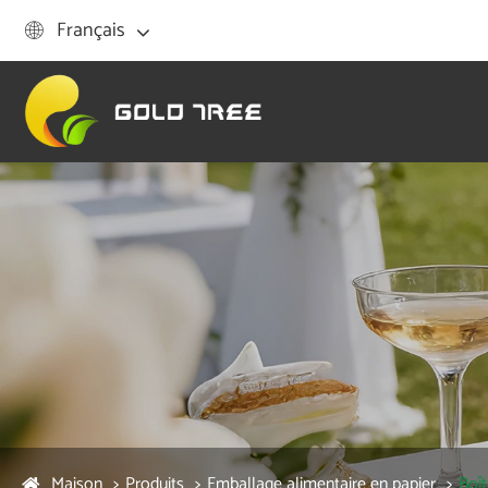
Français

Maison
Produits
Emballage alimentaire en papier
Boît