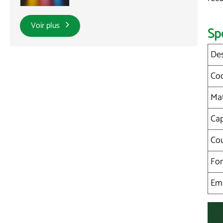
Voir plus
Sp
Des
Cod
Mat
Cap
Co
Fon
Em